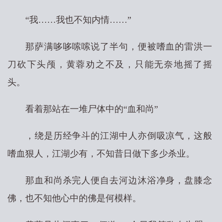
“我……我也不知内情……”
那萨满哆哆嗦嗦说了半句，便被嗜血的雷洪一
刀砍下头颅，黄蓉劝之不及，只能无奈地摇了摇
头。
看着那站在一堆尸体中的“血和尚”
，绕是历经争斗的江湖中人亦倒吸凉气，这般
嗜血狠人，江湖少有，不知昔日做下多少杀业。
那血和尚杀完人便自去河边沐浴净身，盘膝念
佛，也不知他心中的佛是何模样。