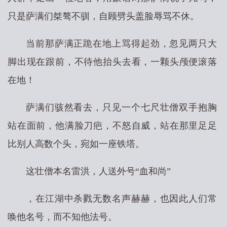
只是萨满们桀骜不驯，自顾劈头盖脸辱骂不休。
当前那萨满正跪在地上骂得起劲，忽见两只大
脚出现在跟前，不待他抬头去看，一颗头颅便滚落
在地！
萨满们骇然看去，只见一个七尺壮僧双手抱胸
站在面前，他满脸刀疤，不怒自威，站在那里足足
比别人高数个头，宛如一座铁塔。
这壮僧本名雷洪，人送外号“血和尚”
，在江湖中杀戮无数名声赫赫，也因此人们常
唤他名号，而不知他法号。