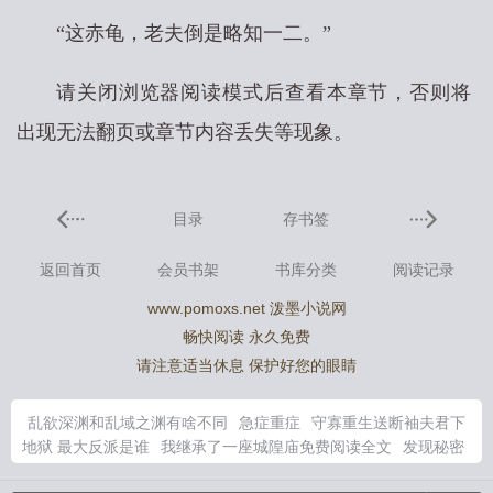
“这赤龟，老夫倒是略知一二。”
请关闭浏览器阅读模式后查看本章节，否则将
出现无法翻页或章节内容丢失等现象。
目录
存书签
返回首页
会员书架
书库分类
阅读记录
www.pomoxs.net 泼墨小说网
畅快阅读 永久免费
请注意适当休息 保护好您的眼睛
乱欲深渊和乱域之渊有啥不同
急症重症
守寡重生送断袖夫君下
地狱 最大反派是谁
我继承了一座城隍庙免费阅读全文
发现秘密
9322
守寡重生送断袖夫君下地狱谢云周为什么断袖
玄幻中妖血