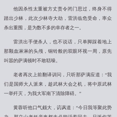
他因杀性太重被方丈责令闭门思过，终身不得
踏出少林，此次少林寺大劫，雷洪临危受命，率众
杀出重围，是为数不多的幸存者之一。
雷洪出手便杀人，也不说话，只单脚踩着地上
那颗血淋淋的头颅，铜铃般的双眼环视一周，原先
叫嚣的萨满顿时不敢聒噪。
老者再次上前翻译训问，只听那萨满应道：“我
们是国师大人派来，趁武林大会之机，将中原武林
一举歼灭，为我大军南下清除障碍。”
黄蓉听他口气颇大，讥讽道：“今日我等聚此势