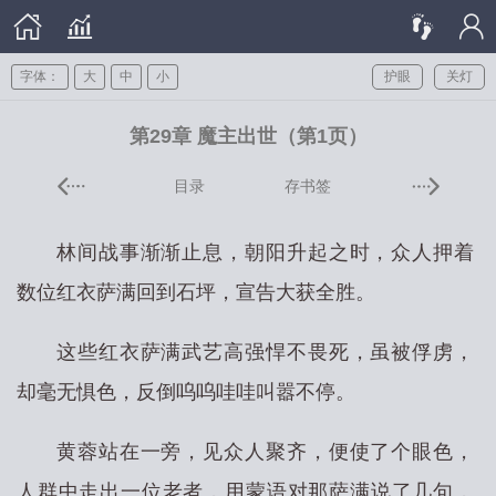
字体：
大
中
小
护眼
关灯
第29章 魔主出世（第1页）
目录
存书签
林间战事渐渐止息，朝阳升起之时，众人押着
数位红衣萨满回到石坪，宣告大获全胜。
这些红衣萨满武艺高强悍不畏死，虽被俘虏，
却毫无惧色，反倒呜呜哇哇叫嚣不停。
黄蓉站在一旁，见众人聚齐，便使了个眼色，
人群中走出一位老者，用蒙语对那萨满说了几句，