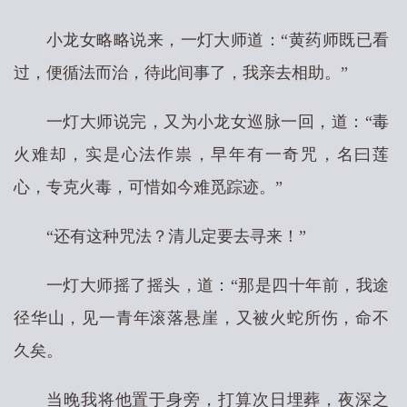
小龙女略略说来，一灯大师道：“黄药师既已看
过，便循法而治，待此间事了，我亲去相助。”
一灯大师说完，又为小龙女巡脉一回，道：“毒
火难却，实是心法作祟，早年有一奇咒，名曰莲
心，专克火毒，可惜如今难觅踪迹。”
“还有这种咒法？清儿定要去寻来！”
一灯大师摇了摇头，道：“那是四十年前，我途
径华山，见一青年滚落悬崖，又被火蛇所伤，命不
久矣。
当晚我将他置于身旁，打算次日埋葬，夜深之