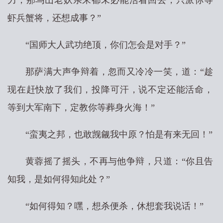
力，那乌山老妖亲来都未必能活着回去，只派你等
虾兵蟹将，还想成事？”
“国师大人武功绝顶，你们怎会是对手？”
那萨满大声争辩着，忽而又冷冷一笑，道：“趁
现在赶快放了我们，投降可汗，说不定还能活命，
等到大军南下，定教你等葬身火海！”
“蛮夷之邦，也敢觊觎我中原？怕是有来无回！”
黄蓉摇了摇头，不再与他争辩，只道：“你且告
知我，是如何得知此处？”
“如何得知？嘿，想杀便杀，休想套我说话！”