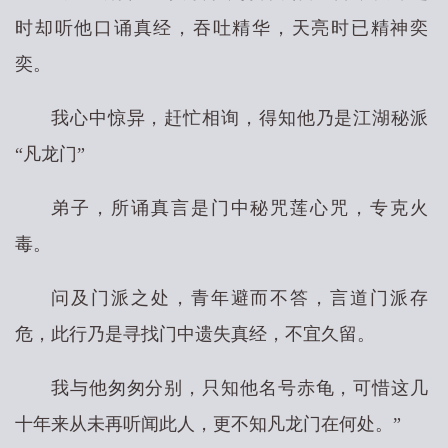
时却听他口诵真经，吞吐精华，天亮时已精神奕
奕。
我心中惊异，赶忙相询，得知他乃是江湖秘派
“凡龙门”
弟子，所诵真言是门中秘咒莲心咒，专克火
毒。
问及门派之处，青年避而不答，言道门派存
危，此行乃是寻找门中遗失真经，不宜久留。
我与他匆匆分别，只知他名号赤龟，可惜这几
十年来从未再听闻此人，更不知凡龙门在何处。”