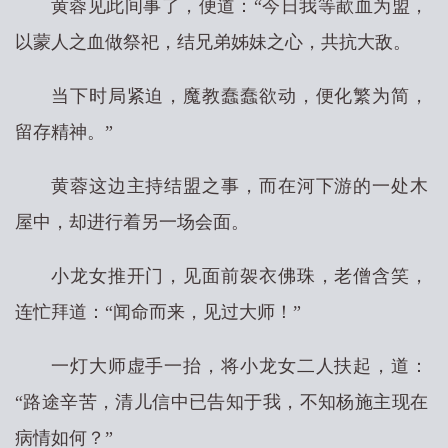
黄蓉见此间事了，便道：“今日我等歃血为盟，
以蒙人之血做祭祀，结兄弟姊妹之心，共抗大敌。
当下时局紧迫，魔教蠢蠢欲动，便化繁为简，
留存精神。”
黄蓉这边主持结盟之事，而在河下游的一处木
屋中，却进行着另一场会面。
小龙女推开门，见面前袈衣佛珠，老僧含笑，
连忙拜道：“闻命而来，见过大师！”
一灯大师虚手一抬，将小龙女二人扶起，道：
“路途辛苦，清儿信中已告知于我，不知杨施主现在
病情如何？”