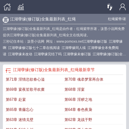
江湖孽缘(修订版)全集最新列表_红绳
红绳紫带
/著
江湖孽缘(修订版)全集最新列表_红绳是由作者：红绳紫带所著，泼墨小说网免费
提供江湖孽缘(修订版)全集最新列表_红绳全文在线阅读。
三秒记住本站：泼墨小说网 网址：www.pomoxs.net
江湖孽缘修订版
江湖孽缘
啊
江湖孽缘修订版七十二章在线阅读
江湖孽缘同人续
江湖孽缘全本免费阅
读
江湖孽缘未改动
江湖孽缘完结了吗
江湖孽缘未修订版
江湖孽缘(修订版)全
文
江湖孽缘(修订版)留学生
江湖孽缘(修订版) 红绳紫带
江湖孽缘修订版1-49江
湖孽缘(修订版)
江湖孽缘修订版txt
江湖孽缘(修订版) 在线阅读
江湖孽缘(修订
江湖孽缘(修订版)全集最新列表_红绳
最新章节
版)72章
江湖孽缘(修订版) 目录 (共71章)
江湖孽缘更新
江湖孽缘第五十四章叫
第71章 淫情恣欲春心溢
第70章 魂牵梦萦再合体
啥
江湖孽缘(修订版)(红绳紫带)最新章节
江湖孽缘(修订版)最新章节_官耀中文作
者红绳紫带
江湖孽缘(修订版)笔趣阁
江湖孽缘一共多少章
江湖孽缘修订版的精
第69章 宴夜笙歌寻欢糜
第68章 淫宴
彩之处
江湖孽缘 改写全集
江湖孽缘(修订版)新版 在线阅读
江湖 孽 缘
江湖孽缘
修订版1
江湖孽缘 修订
江湖孽缘(修订版)章节列表-笔趣听书
江湖孽缘最新版
第67章 赴宴
第66章 淫秽之地
2021
红绳紫带江湖孽缘修订版
江湖孽缘(修订版)8xj
江湖孽缘(修订版)第六十二
第65章 青藤忘心
第64章 春色夜枭
章 龙战于野
江湖孽缘(修订版)TXT
江湖孽缘(修订版)作者红绳紫带
江湖孽缘(修
订版)_第七十一章 淫情恣欲春心溢
江湖孽缘修订版紫绳红星
江湖孽缘第49
第63章 迷情戈壁
第62章 龙战于野
章
江湖孽缘在线修订
江湖孽缘修订版视频
江湖孽缘修订版全文免费阅读
江湖