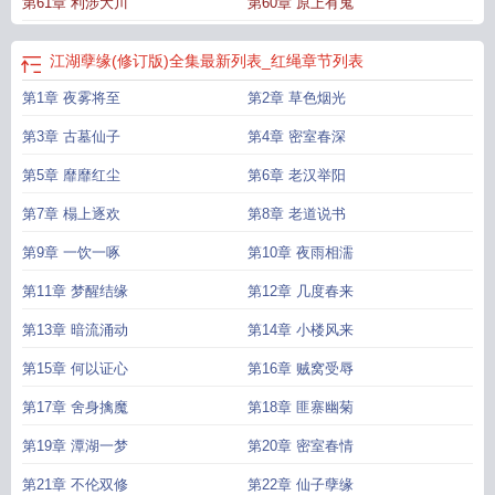
第61章 利涉大川
第60章 原上有鬼
孽缘5200
江湖孽缘(修订版)
江湖孽缘(修订版)txt
江湖孽缘(修订版)_第七十一
章
江湖孽缘(修订版)第四十七章 苟合云雨
江湖孽缘(修订版)同人
江湖孽缘(修订
版) 黄蓉
江湖孽缘(修订版)全集最新列表_红绳
江湖孽缘修订版TXT
江湖孽缘(修
江湖孽缘(修订版)全集最新列表_红绳
章节列表
订版)(红绳紫带)全文TXT
江湖孽缘修订版2笔趣阁
江湖孽缘无弹窗
江湖孽缘(修
第1章 夜雾将至
第2章 草色烟光
订版)最新章节_红绳紫带
江湖孽缘 第五十章
江湖孽缘(修订版)最新章节
江湖孽
缘(修订版)第五十五
江湖孽缘tⅹt
江湖孽缘修订版1-49
江湖孽缘修订版全文阅
第3章 古墓仙子
第4章 密室春深
读
江湖孽缘(修订版)最新章节更新
江湖孽缘(修订版)1
江湖孽缘(修订版)_红绳紫
带_文墨
第5章 靡靡红尘
江湖孽缘 第一部
江湖孽缘(修订版)红绳紫带
第6章 老汉举阳
江湖孽缘完结
江湖孽缘
(修订版)最
江湖孽缘讲的什么
江湖孽缘(修订版)全文阅读
江湖孽缘(修订版)首页
第7章 榻上逐欢
第8章 老道说书
关灯护眼
江湖孽缘(修订版)新版
江湖孽缘(修订版)_红绳紫带_免费
江湖孽缘(修
订版) 红绳紫带/著
江湖 孽缘 续
江湖孽缘未
江湖孽缘第一
江湖孽缘更新到最
第9章 一饮一啄
第10章 夜雨相濡
新
江湖孽缘(修订版)_第七十一章 淫情
江湖孽缘(修订版)的精彩之处
江湖孽缘
第11章 梦醒结缘
第12章 几度春来
55-56
江湖孽缘(修订版)仙子遇难
江湖孽缘 第一文学
第13章 暗流涌动
第14章 小楼风来
第15章 何以证心
第16章 贼窝受辱
第17章 舍身擒魔
第18章 匪寨幽菊
第19章 潭湖一梦
第20章 密室春情
第21章 不伦双修
第22章 仙子孽缘