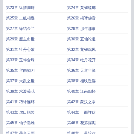
第23章 纵情湖畔
第24章 黄雀螳螂
第25章 二贼相遇
第26章 揭谛佛音
第27章 缘结金兰
第28章 那年那事
第29章 魔主出世
第30章 五仙论道
第31章 牡丹心嫉
第32章 龙雀戏凤
第33章 玉蚌含珠
第34章 牡丹花开
第35章 丝雨如刀
第36章 天道尘缘
第37章 大乱之世
第38章 相映逞淫
第39章 水漩菊花
第40章 江南四怪
第41章 巧计连环
第42章 蒙汉之争
第43章 虎口脱险
第44章 十面埋伏
第45章 仙子遇难
第46章 花落淫泥
第47章 苟合云雨
第48章 二男轮欢