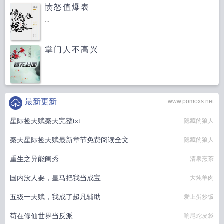
愤怒值爆表
...
掌门人不高兴
...
最新更新
www.pomoxs.net
星际捡天赋秦天完整txt
隐藏的狼人
秦天星际捡天赋最新章节免费阅读全文
隐藏的狼人
重生之异能闺秀
清泉烹茶
国内没人要，皇马把我当成宝
大炖羊肉
五级一天赋，我成了超凡辅助
爱上蛋炒饭
苟在修仙世界当反派
响尾蛇皮袋