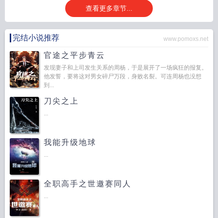
查看更多章节...
完结小说推荐
www.pomoxs.net
官途之平步青云
发现妻子和上司发生关系的周杨，于是展开了一场疯狂的报复。
他发誓，要将这对男女碎尸万段，身败名裂。可连周杨也没想
到...
刀尖之上
...
我能升级地球
...
全职高手之世邀赛同人
...