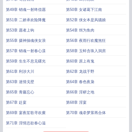
第49章 销魂一射终偿愿
第50章 女诸葛下江南
第51章 二娇承欢险降魔
第52章 侠女本是风骚娘
第53章 愿者上钩
第54章 饵为鱼肉
第55章 摄神抽魂侠女浪
第56章 夜雨行欢魔煞狂
第57章 销魂一射春心漾
第58章 玉蚌含珠入洞房
第59章 生生不息见曙光
第60章 原上有鬼
第61章 利涉大川
第62章 龙战于野
第63章 迷情戈壁
第64章 春色夜枭
第65章 青藤忘心
第66章 淫秽之地
第67章 赴宴
第68章 淫宴
第69章 宴夜笙歌寻欢糜
第70章 魂牵梦萦再合体
第71章 淫情恣欲春心溢